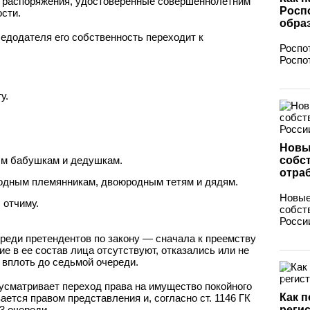
 распоряжения, удостоверенные совершеннолетним
Роспо
сти.
обра
едодателя его собственность переходит к
Роспо
Роспо
у.
Новы
ым бабушкам и дедушкам.
собс
отра
одным племянникам, двоюродным тетям и дядям.
Новые
 отчиму.
собст
России
ереди претендентов по закону — сначала к преемству
ие в ее состав лица отсутствуют, отказались или не
, вплоть до седьмой очереди.
сматривает переход права на имущество покойного
Как п
ается правом представления и, согласно ст. 1146 ГК
3 очереди.
реги