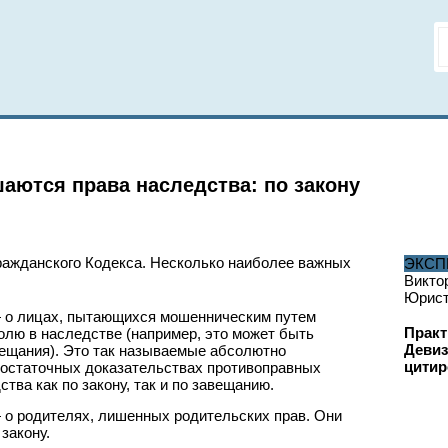
шаются права наследства: по закону
Гражданского Кодекса. Несколько наиболее важных
ЭКСП
Викто
Юрис
 — о лицах, пытающихся мошенническим путем
Практ
олю в наследстве (например, это может быть
Девиз
вещания). Это так называемые абсолютно
цитир
достаточных доказательствах противоправных
тва как по закону, так и по завещанию.
— о родителях, лишенных родительских прав. Они
закону.