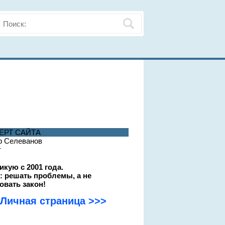
ЕРТ САЙТА
р Селеванов
т
икую с 2001 года.
: решать проблемы, а не
овать закон!
Личная страница >>>