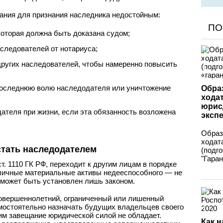
ания для признания наследника недостойным:
ПО
которая должна быть доказана судом;
следователей от нотариуса;
других наследователей, чтобы намеренно повысить
оследнюю волю наследодателя или уничтожение
Обра
хода
юрис
теля при жизни, если эта обязанность возложена
эксп
Образ
ходат
тать наследодателем
(подг
"Гаран
т. 1110 ГК РФ, переходит к другим лицам в порядке
 личные материальные активы недееспособного — не
 может быть установлен лишь законом.
совершеннолетний, ограниченный или лишенный
мостоятельно назначать будущих владельцев своего
им завещание юридической силой не обладает.
Как н