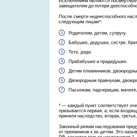
Исключением являются посмертные
завещателем до потери дееспособно
После смерти недееспособного насл
следующим лицам*:
Родителям, детям, супругу.
Бабушке, дедушке, сестре, брат
Тете, дяде.
Прабабушке и прадедушке.
Детям племянников, двоюродн
Двоюродным правнукам, двоюр
Пасынкам, падчерицам, мачехе,
* — каждый пункт соответствует оч
призывается первая, а, если входящ
приняли наследство, вторая, третья
Законный режим наследования преду
от преемников к их детям. Это назыв
РФ, касается только наследников 1–