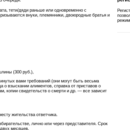
ата, тети/дяди раньше или одновременно с
Регис
ризываются внуки, племянники, двоюродные братья и
позво
режиме
лины (300 руб.),
инутых вами требований (они могут быть весьма
а о взыскании алиментов, справка от приставов о
м, копии свидетельств о смерти и др. — все зависит
месту жительства ответчика.
збирательстве, лично или через представителя. Срок
двух месяцев.