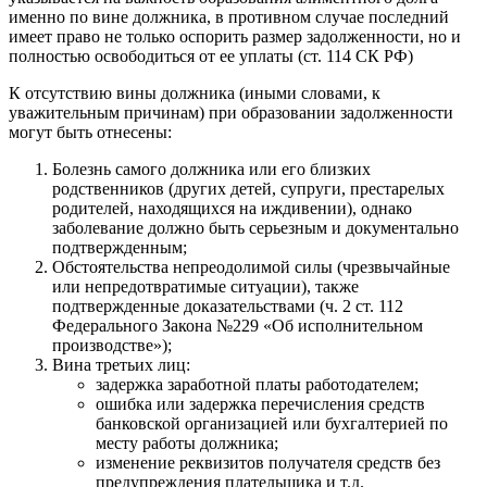
именно по вине должника, в противном случае последний
имеет право не только оспорить размер задолженности, но и
полностью освободиться от ее уплаты (ст. 114 СК РФ)
К отсутствию вины должника (иными словами, к
уважительным причинам) при образовании задолженности
могут быть отнесены:
Болезнь самого должника или его близких
родственников (других детей, супруги, престарелых
родителей, находящихся на иждивении), однако
заболевание должно быть серьезным и документально
подтвержденным;
Обстоятельства непреодолимой силы (чрезвычайные
или непредотвратимые ситуации), также
подтвержденные доказательствами (ч. 2 ст. 112
Федерального Закона №229 «Об исполнительном
производстве»);
Вина третьих лиц:
задержка заработной платы работодателем;
ошибка или задержка перечисления средств
банковской организацией или бухгалтерией по
месту работы должника;
изменение реквизитов получателя средств без
предупреждения плательщика и т.д.