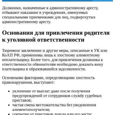
Должники, назначенные к административному аресту,
отбывают наказание в учреждениях, именуемых
специальными приемниками для лиц, подвергнутых
административному аресту.
Основания для привлечения родителя
к уголовной ответственности
Тюремное заключение и другие меры, описанные в УК или
КоАП РФ, применимы лишь к злостному алиментному
неплательщику. Более того, для привлечения должника к
ответственности обвинителям необходимо доказать вину
плательщика в образовавшейся задолженности.
Основными факторами, определяющими злостность
правонарушения, выступают:
уклонение от выплат даже после получения
предупреждений от сотрудников службу судебных
приставов;
частая смена местожительства без уведомления
алиментополучателя;
сокрытие от приставов дохода или его части;