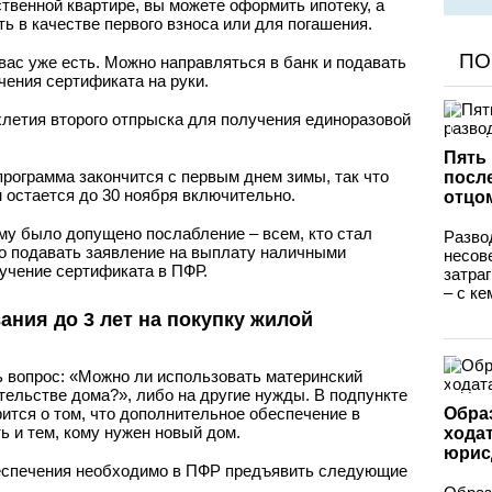
твенной квартире, вы можете оформить ипотеку, а
ь в качестве первого взноса или для погашения.
ПО
 вас уже есть. Можно направляться в банк и подавать
чения сертификата на руки.
хлетия второго отпрыска для получения единоразовой
Пять
программа закончится с первым днем зимы, так что
после
 остается до 30 ноября включительно.
отцо
ому было допущено послабление – всем, кто стал
Разво
но подавать заявление на выплату наличными
несов
учение сертификата в ПФР.
затра
– с кем
ния до 3 лет на покупку жилой
ь вопрос: «Можно ли использовать материнский
ительстве дома?», либо на другие нужды. В подпункте
ится о том, что дополнительное обеспечение в
Обра
ь и тем, кому нужен новый дом.
хода
юрис
еспечения необходимо в ПФР предъявить следующие