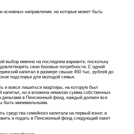
и основных направления, на которые может быть
ой выбор именно на последнем варианте, поскольку
удовлетворять свои базовые потребности. С одной
еринский капитал в размере свыше 450 тыс. рублей до
лохое подспорье для молодой семьи.
ть и вовсе лишиться квартиры, на которую был
ий капитал, но и вложена немалая сумма собственных
а деньгами в Пенсионный фонд, каждый должен все
ны быть минимальными.
ть средства семейного капитала на первый взнос и
отовить и подать в Пенсионный фонд следующий пакет