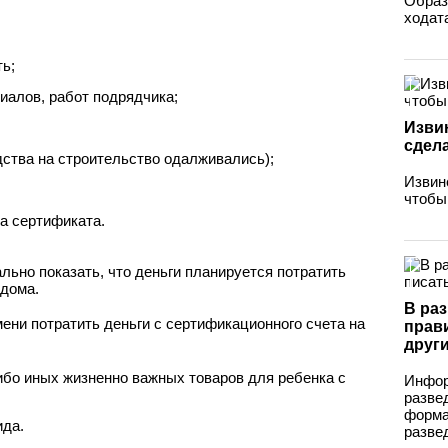
Образ
ходат
ть;
иалов, работ подрядчика;
Изви
сдел
дства на строительство одалживались);
Извин
чтобы
а сертификата.
ьно показать, что деньги планируется потратить
 дома.
В раз
ени потратить деньги с сертификационного счета на
прав
друг
ибо иных жизненно важных товаров для ребенка с
Инфор
разве
форма
ида.
развед