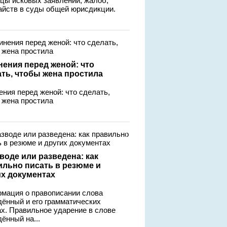
цы исковых заявлений, жалоб,
айств в суды общей юрисдикции.
нения перед женой: что
ать, чтобы жена простила
ения перед женой: что сделать,
 жена простила
воде или разведена: как
ильно писать в резюме и
их документах
мация о правописании слова
дённый и его грамматических
х. Правильное ударение в слове
ённый на...