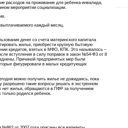
ие расходов на проживание для ребенка-инвалида,
 ином мероприятии социализации.
ия.
, выплачиваемого каждый месяц.
ьзования денег со счета материнского капитала
тировать жилье, приобрести крупную бытовую
ении кредитов, взятых в МФО, КПК. Это называлось –
ле вступления в силу поправок в закон №54-ФЗ от 8
разднены. Причиной предпринятых мер были
оторые фигурировали в малых кредитующих
егодня можно получить жилье не дожидаясь, пока
ну разрешено такие вопросы решать в экстренном
ых нет жилья, обращаются в ПФР за получением
к только родился ребенок.
 №862 от 2007 года описаны все варианты