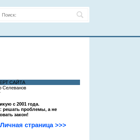
ЕРТ САЙТА
р Селеванов
т
икую с 2001 года.
: решать проблемы, а не
овать закон!
Личная страница >>>