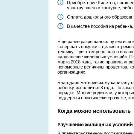
Приобретение билетов, погашен
участвующего в конкурсе, либо
Оплата дошкольного образован
В качестве пособия на ребенка
Еще ранее разрешалось путем испол
совершать покупки с целью отремон
технику. При этом речь шла о погаш
«улучшение жилищных условий». Пос
марта 2018 года, такие правила уп
непомерные величины процентов, к
организациях.
Благодаря материнскому капиталу с
ребенку исполнится 3 года. По зако
порядке. Многие родители, у котор
поддержки практически сразу же, ка
Когда можно использовать
Улучшение жилищных условий
В правительственном постановлении