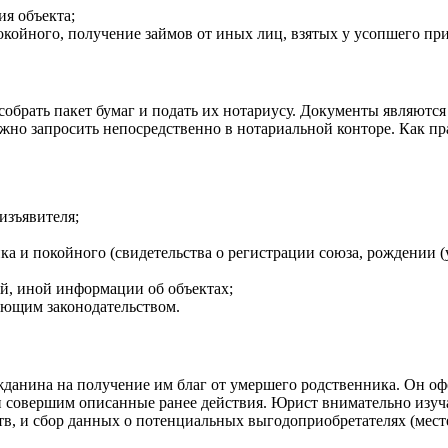
ия объекта;
койного, получение займов от иных лиц, взятых у усопшего пр
собрать пакет бумаг и подать их нотариусу. Документы являютс
жно запросить непосредственно в нотариальной конторе. Как пр
изъявителя;
ка и покойного (свидетельства о регистрации союза, рождении
й, иной информации об объектах;
ующим законодательством.
данина на получение им благ от умершего родственника. Он офор
и совершим описанные ранее действия. Юрист внимательно изу
ств, и сбор данных о потенциальных выгодоприобретателях (мест