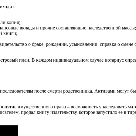
входит:
ли копия);
ансовые вклады и прочие составляющие наследственной массы;
й книги;
идетельство о браке, рождении, усыновлении, справка о смене
астровый план. В каждом индивидуальном случае нотариус опред
последователям после смерти родственника. Активами могут быт
 понятие имущественного права – возможность унаследовать мат
сателем, продал книгу издательству, которое запустило ее в ти