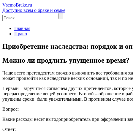
Vsem
o
Brake
.ru
Доступно всем о браке и семье
Главная
Право
Приобретение наследства: порядок и о
Можно ли продлить упущенное время?
Чаще всего претендентам сложно выполнить все требования за
может произойти как вследствие веских оснований, так и по
Первый – заручиться согласием других претендентов, которые
перераспределение вещей усопшего. Второй – обращение в рай
упущены сроки, были уважительными. В противном случае посл
Вопрос:
Какие расходы несет выгодоприобретатель при оформлении за
Ответ: