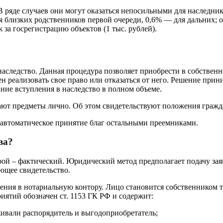
В ряде случаев они могут оказаться непосильными для наследн
ля близких родственников первой очереди, 0,6% — для дальних;
 за госрегистрацию объектов (1 тыс. рублей).
аследство. Данная процедура позволяет приобрести в собственн
еализовать свое право или отказаться от него. Решение приним
ание вступления в наследство в полном объеме.
ют предметы лично. Об этом свидетельствуют положения граждан
т автоматическое принятие благ остальными преемниками.
ва?
ой – фактический. Юридический метод предполагает подачу заяв
ющее свидетельство.
ения в нотариальную контору. Лицо становится собственником т
ятий обозначен ст. 1153 ГК РФ и содержит:
живали распорядитель и выгодоприобретатель;