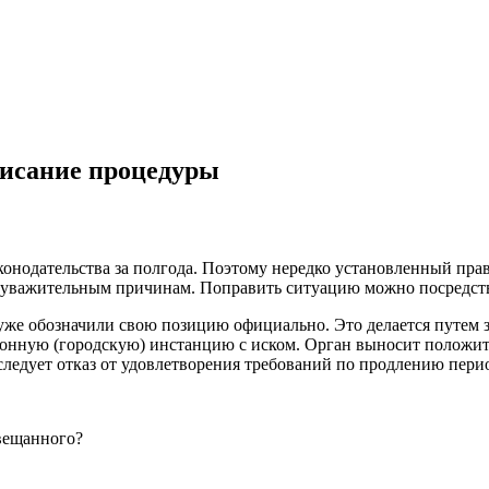
писание процедуры
конодательства за полгода. Поэтому нередко установленный пра
 неуважительным причинам. Поправить ситуацию можно посредств
 уже обозначили свою позицию официально. Это делается путем 
онную (городскую) инстанцию с иском. Орган выносит положите
едует отказ от удовлетворения требований по продлению перио
вещанного?