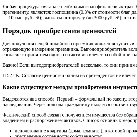
Любая процедура связана с необходимостью финансовых трат. 
претенденту, являются: госпошлина (0,3% от стоимости благ д
— 10 тыс. рублей); выплаты нотариусу (до 3000 рублей); платеж
Порядок приобретения ценностей
Для получения вещей покойного преемник должен вступить в н
отражающую намерение преемника. Выгодоприобретатель волен р
согласие с принятием одного из активов влечет за собой призн
Важно! Если выгодоприобретателей несколько, то они принима
1152 ГК. Согласие ценностей одним из претендентов не влече
Какие существуют методы приобретения имущест
Выделяются два способа. Первый – формальный по закону, втор
наследование. Через полгода гражданину выдается соответству
Фактический способ связан с получением имущества без обращ
владением и распоряжением активов. Список основных меропри
использование квартиры (дома, комнаты), в которой про
обеспечение сохранности собственности;