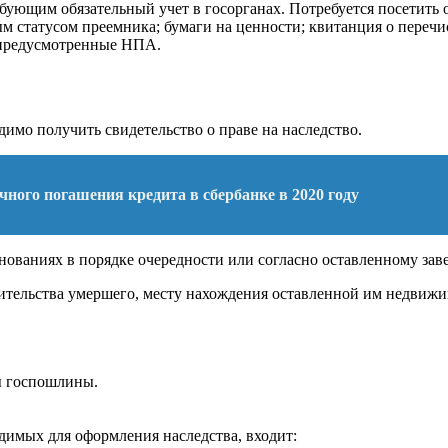
ребующим обязательный учет в госорганах. Потребуется посетить
м статусом преемника; бумаги на ценности; квитанция о переч
 предусмотренные НПА.
имо получить свидетельство о праве на наследство.
чного погашения кредита в сбербанке в 2020 году
нованиях в порядке очередности или согласно оставленному зав
жительства умершего, месту нахождения оставленной им недвижи
ы госпошлины.
одимых для оформления наследства, входит: