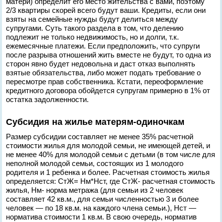
матери) определит его место жительства с вами, поэтому
2/3 квартиры скорей всего будут ваши. Кредиты, если они
взяты на семейные нужды будут делиться между
супругами. Суть такого раздела в том, что делению
подлежит не только недвижимость, но и долги, т.к.
ежемесячные платежи. Если предположить, что супруги
после разрыва отношений жить вместе не будут, то одна из
сторон явно будет недовольна и даст отказ выполнять
взятые обязательства, либо может подать требование о
пересмотре прав собственника. Кстати, переоформление
кредитного договора обойдется супругам примерно в 1% от
остатка задолженности.
Субсидия на жилье матерям-одиночкам
Размер субсидии составляет не менее 35% расчетной
стоимости жилья для молодой семьи, не имеющей детей, и
не менее 40% для молодой семьи с детьми (в том числе для
неполной молодой семьи, состоящих из 1 молодого
родителя и 1 ребенка и более. Расчетная стоимость жилья
определяется: СтЖ= Нм*Нст, где СтЖ- расчетная стоимость
жилья, Нм- норма метража (для семьи из 2 человек
составляет 42 кв.м., для семьи численностью 3 и более
человек — по 18 кв.м. на каждого члена семьи.), Нст —
норматива стоимости 1 кв.м. В свою очередь, норматив