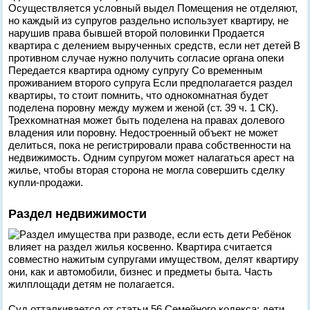
Осуществляется условный выдел Помещения не отделяют,
но каждый из супругов раздельно использует квартиру, не
нарушив права бывшей второй половинки Продается
квартира с делением вырученных средств, если нет детей В
противном случае нужно получить согласие органа опеки
Передается квартира одному супругу Со временным
проживанием второго супруга Если предполагается раздел
квартиры, то стоит помнить, что однокомнатная будет
поделена поровну между мужем и женой (ст. 39 ч. 1 СК).
Трехкомнатная может быть поделена на правах долевого
владения или поровну. Недостроенный объект не может
делиться, пока не регистрировали права собственности на
недвижимость. Одним супругом может налагаться арест на
жилье, чтобы вторая сторона не могла совершить сделку
купли-продажи.
Раздел недвижимости
Ребёнок
влияет на раздел жилья косвенно. Квартира считается
совместно нажитым супругами имуществом, делят квартиру
они, как и автомобили, бизнес и предметы быта. Часть
жилплощади детям не полагается.
Суд отталкивается от статьи 56 Семейного кодекса: дети