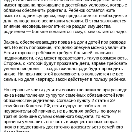
имеют права на проживание в достойных условиях, которые
обязаны обеспечить родители. Ребёнок остаётся жить
вместе с одним супругом, ему предоставляют необходимые
для полноценного воспитания условия. В этом заключается
влияние несовершеннолетних на раздел имущества
родителей — больше полагается тому, с кем остаётся чадо.
Закона, обеспечивающего права на доли детей при разводе
нет. Но есть положение, что долю опекуна можно увеличить.
Если сторона с ребёнком требует большей половины
недвижимости, суд может предоставить такую возможность.
Сторона, с которой будут проживать дети, вправе требовать
увеличение доли — раздел жилплощади будет проходить
иначе. На практике этой возможностью пользуются не все
семьи, но деля квартиру, закон действует в пользу ребёнка.
На неравные части делится совместно нажитое при разводе
из-за невыполнения супругом семейных обязанностей или
обязанностей родителей. Согласно пункту 2 статьи 39
семейного Кодекса РФ, если супруг не работал по
неуважительной причине, не выполнял работы по дому и
тратил большие суммы семейного бюджета, то есть
причины уменьшить его часть в имущественных спорах —
нужно предоставить достаточно доказательств семейного