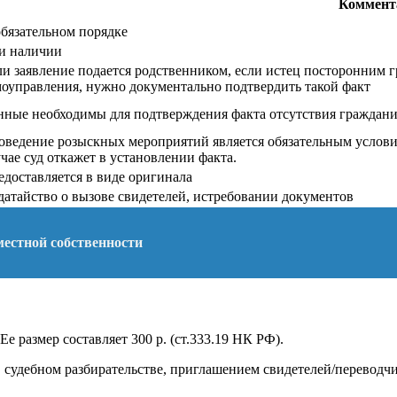
Коммент
обязательном порядке
и наличии
ли заявление подается родственником, если истец посторонним 
моуправления, нужно документально подтвердить такой факт
нные необходимы для подтверждения факта отсутствия граждан
оведение розыскных мероприятий является обязательным услови
чае суд откажет в установлении факта.
едоставляется в виде оригинала
датайство о вызове свидетелей, истребовании документов
местной собственности
е размер составляет 300 р. (ст.333.19 НК РФ).
судебном разбирательстве, приглашением свидетелей/переводчик