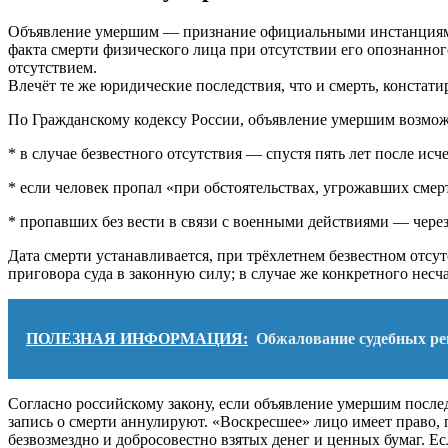
Объявление умершим — признание официальными инстанциям
факта смерти физического лица при отсутствии его опознанно
отсутствием.
Влечёт те же юридические последствия, что и смерть, констат
По Гражданскому кодексу России, объявление умершим возмож
* в случае безвестного отсутствия — спустя пять лет после исч
* если человек пропал «при обстоятельствах, угрожавших смер
* пропавших без вести в связи с военными действиями — через
Дата смерти устанавливается, при трёхлетнем безвестном отсут
приговора суда в законную силу; в случае же конкретного несч
ПОЛЕЗНАЯ ИНФОРМАЦИЯ:
Обжалование судебных ре
Согласно российскому закону, если объявление умершим посл
запись о смерти аннулируют. «Воскресшее» лицо имеет право, по
безвозмездно и добросовестно взятых денег и ценных бумаг. Есл