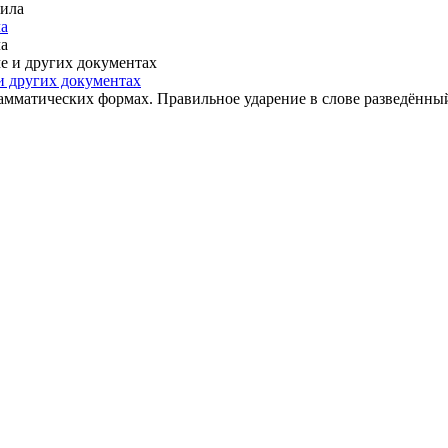
ла
ла
 и других документах
мматических формах. Правильное ударение в слове разведённый 