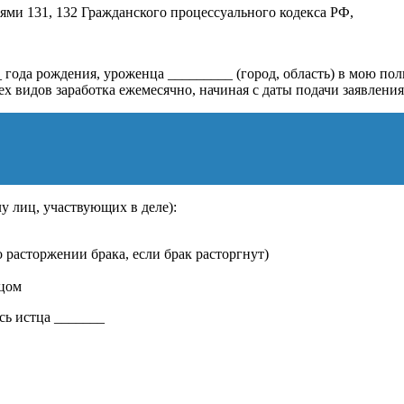
ьями 131, 132 Гражданского процессуального кодекса РФ,
_ года рождения, уроженца _________ (город, область) в мою п
ех видов заработка ежемесячно, начиная с даты подачи заявления
у лиц, участвующих в деле):
 расторжении брака, если брак расторгнут)
тцом
 истца _______