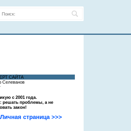
ЕРТ САЙТА
р Селеванов
т
икую с 2001 года.
: решать проблемы, а не
овать закон!
Личная страница >>>