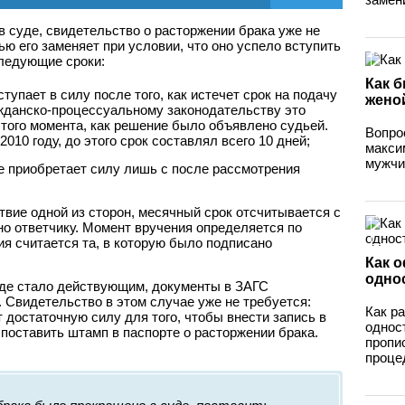
в суде, свидетельство о расторжении брака уже не
ю его заменяет при условии, что оно успело вступить
следующие сроки:
Как б
тупает в силу после того, как истечет срок на подачу
жено
жданско-процессуальному законодательству это
 того момента, как решение было объявлено судьей.
Вопрос
010 году, до этого срок составлял всего 10 дней;
макси
мужчин
е приобретает силу лишь с после рассмотрения
твие одной из сторон, месячный срок отсчитывается с
но ответчику. Момент вручения определяется по
ия считается та, в которую было подписано
Как 
одно
воде стало действующим, документы в ЗАГС
. Свидетельство в этом случае уже не требуется:
Как р
 достаточную силу для того, чтобы внести запись в
однос
 поставить штамп в паспорте о расторжении брака.
пропи
проце