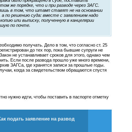
брака было прекращено в суде, поставить
том же порядке, что и при разводе через ЗАГС.
лишь в том, что штамп ставят не на основании
 а по решению суда: вместе с заявлением надо
копию или выписку, полученную в канцелярии
дшую по почте.
обходимо получать. Дело в том, что согласно ст. 25
егистрирован до тех пор, пока бывшие супруги не
Закон не устанавливает сроков для этого, однако чем
чить. Если после развода прошло уже много времени,
рхив ЗАГСа, где хранятся записи за прошлые годы.
случаи, когда за свидетельством обращаются спустя
етно нужно идти, чтобы поставить в паспорте отметку
Как подать заявление на развод