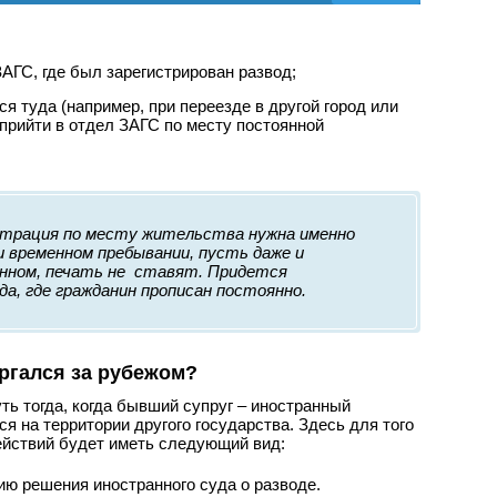
АГС, где был зарегистрирован развод;
я туда (например, при переезде в другой город или
 прийти в отдел ЗАГС по месту постоянной
страция по месту жительства нужна именно
и временном пребывании, пусть даже и
нном, печать не ставят. Придется
а, где гражданин прописан постоянно.
оргался за рубежом?
ь тогда, когда бывший супруг – иностранный
я на территории другого государства. Здесь для того
ействий будет иметь следующий вид:
ию решения иностранного суда о разводе.