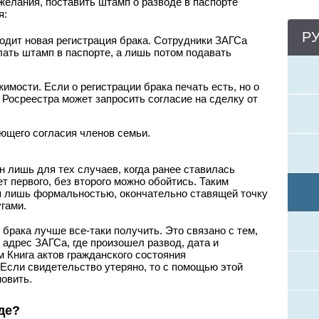
 желания, поставить штамп о разводе в паспорте
я:
Р
одит новая регистрация брака. Сотрудники ЗАГСа
лать штамп в паспорте, а лишь потом подавать
имости. Если о регистрации брака печать есть, но о
 Росреестра может запросить согласие на сделку от
ющего согласия членов семьи.
н лишь для тех случаев, когда ранее ставилась
т первого, без второго можно обойтись. Таким
я лишь формальностью, окончательно ставящей точку
гами.
 брака лучше все-таки получить. Это связано с тем,
 адрес ЗАГСа, где произошел развод, дата и
 Книга актов гражданского состояния
Если свидетельство утеряно, то с помощью этой
овить.
де?