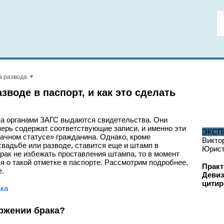
а развода
зводе в паспорт, и как это сделать
ка органами ЗАГС выдаются свидетельства. Они
перь содержат соответствующие записи, и именно эти
ЭКСП
ачном статусе» гражданина. Однако, кроме
Викто
свадьбе или разводе, ставится еще и штамп в
Юрис
брак не избежать проставления штампа, то в момент
я о такой отметке в паспорте. Рассмотрим подробнее,
Практ
е.
Девиз
цитир
оржении брака?