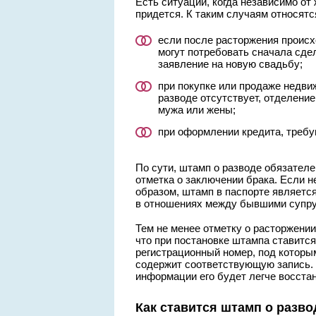
Есть ситуации, когда независимо от
придется. К таким случаям относятс
если после расторжения происх
могут потребовать сначала сде
заявление на новую свадьбу;
при покупке или продаже недвиж
разводе отсутствует, отделение
мужа или жены;
при оформлении кредита, требу
По сути, штамп о разводе обязателе
отметка о заключении брака. Если не
образом, штамп в паспорте являетс
в отношениях между бывшими супру
Тем не менее отметку о расторжении
что при постановке штампа ставится
регистрационный номер, под которым
содержит соответствующую запись. 
информации его будет легче восстан
Как ставится штамп о разво