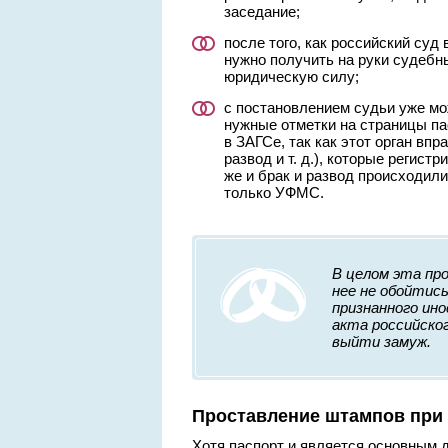
заседание;
после того, как российский суд
нужно получить на руки судебн
юридическую силу;
с постановлением судьи уже м
нужные отметки на страницы па
в ЗАГСе, так как этот орган впр
развод и т. д.), которые регис
же и брак и развод происходили
только УФМС.
В целом эта про
нее не обойтись
признанного ино
акта российско
выйти замуж.
Проставление штампов при 
Хотя паспорт и является основным 