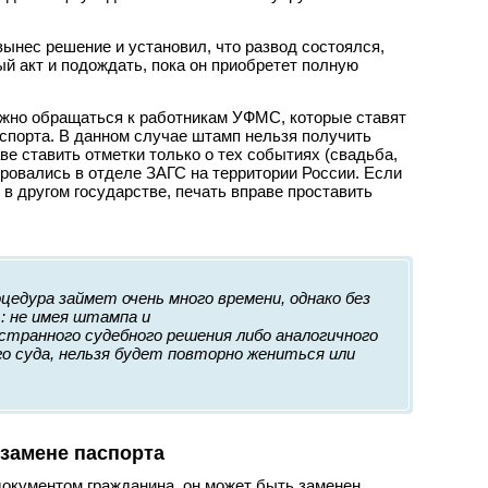
 вынес решение и установил, что развод состоялся,
ый акт и подождать, пока он приобретет полную
ожно обращаться к работникам УФМС, которые ставят
спорта. В данном случае штамп нельзя получить
аве ставить отметки только о тех событиях (свадьба,
трировались в отделе ЗАГС на территории России. Если
 в другом государстве, печать вправе проставить
цедура займет очень много времени, однако без
: не имея штампа и
странного судебного решения либо аналогичного
го суда, нельзя будет повторно жениться или
замене паспорта
документом гражданина, он может быть заменен.