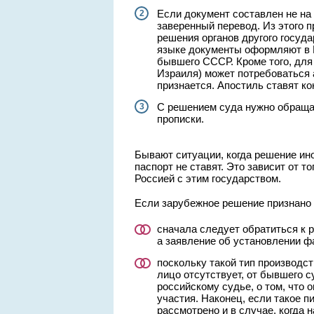
Если документ составлен не на
заверенный перевод. Из этого п
решения органов другого госуда
языке документы оформляют в Б
бывшего СССР. Кроме того, для
Израиля) может потребоваться а
признается. Апостиль ставят ко
С решением суда нужно обраща
прописки.
Бывают ситуации, когда решение ино
паспорт не ставят. Это зависит от 
Россией с этим государством.
Если зарубежное решение признано 
сначала следует обратиться к р
а заявление об установлении ф
поскольку такой тип производст
лицо отсутствует, от бывшего 
российскому судье, о том, что 
участия. Наконец, если такое п
рассмотрено и в случае, когда