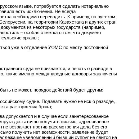
 русском языке, потребуется сделать нотариально
равила есть исключения. Не всегда
рства необходимо переводить. К примеру, на русском
елоруссии, на территории Казахстана и других стран
 документов из некоторых государств (например,
постиль – особая отметка о том, что документ
нсульские органы;
ться уже в отделение УФМС по месту постоянной
странного суда не признается, и печать о разводе в
того, какие именно международные договоры заключены
быть не может, порядок действий будет другим:
оссийскому судье. Подавать нужно не иск о разводе,
акта расторжения брака;
ва допускается и в случае если заинтересованное
супруга достаточно получить письмо, адресованное
он не возражает против рассмотрения дела без его
исьмо получить нет возможности, заявление будет
 надлежаще уведомленный бывший супруг не явится на