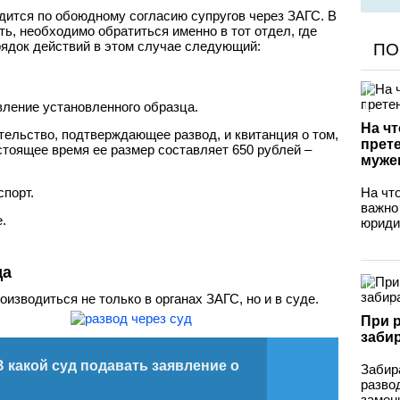
дится по обоюдному согласию супругов через ЗАГС. В
ть, необходимо обратиться именно в тот отдел, где
рядок действий в этом случае следующий:
ПО
вление установленного образца.
На чт
тельство, подтверждающее развод, и квитанция о том,
прет
стоящее время ее размер составляет 650 рублей –
муже
порт.
На чт
важно
.
юриди
да
изводиться не только в органах ЗАГС, но и в суде.
При 
заби
В какой суд подавать заявление о
Забир
разво
замени